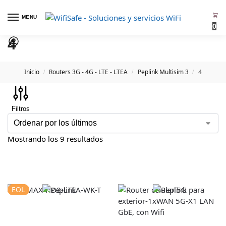
MENU
0
4
Inicio
Routers 3G - 4G - LTE - LTEA
Peplink Multisim 3
4
/
/
/
Filtros
Mostrando los 9 resultados
EOL
EOL