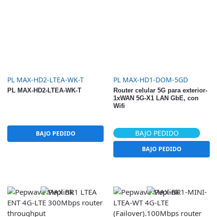
PL MAX-HD2-LTEA-WK-T
PL MAX-HD1-DOM-5GD
PL MAX-HD2-LTEA-WK-T
Router celular 5G para exterior-
1xWAN 5G-X1 LAN GbE, con
Wifi
BAJO PEDIDO
BAJO PEDIDO
BAJO PEDIDO
BAJO PEDIDO