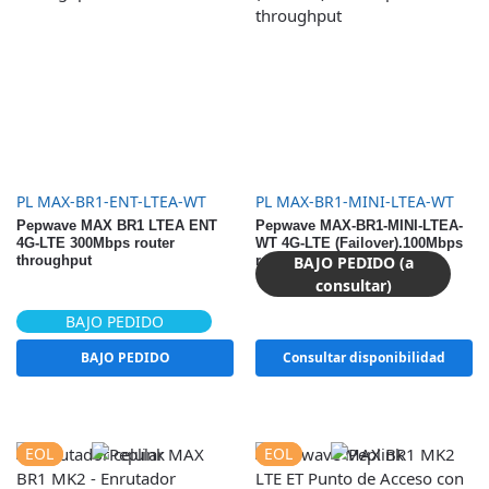
PL MAX-BR1-ENT-LTEA-WT
PL MAX-BR1-MINI-LTEA-WT
Pepwave MAX BR1 LTEA ENT
Pepwave MAX-BR1-MINI-LTEA-
4G-LTE 300Mbps router
WT 4G-LTE (Failover).100Mbps
BAJO PEDIDO (a
throughput
router throughput
consultar)
BAJO PEDIDO
BAJO PEDIDO
Consultar disponibilidad
EOL
EOL
EOL
EOL