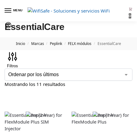
MENU
0
EssentialCare
Inicio
Marcas
Peplink
FELX módulos
EssentialCare
/
/
/
/
Filtros
Mostrando los 11 resultados