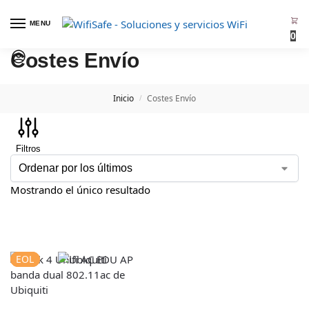
MENU
0
Costes Envío
Inicio
Costes Envío
/
Filtros
Mostrando el único resultado
EOL
EOL