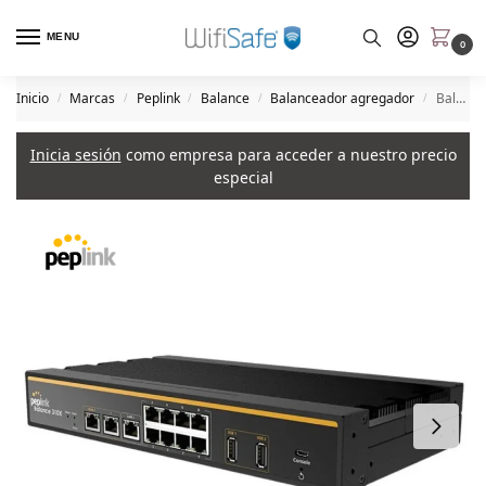
MENU
0
Inicio
Marcas
Peplink
Balance
Balanceador agregador
Balance 310X (Global*)
/
/
/
/
/
Inicia sesión
como empresa para acceder a nuestro precio
especial