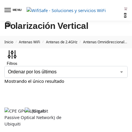
MENU
0
Polarización Vertical
Inicio
Antenas WiFi
Antenas de 2.4GHz
Antenas Omnidireccionales 2.4GHz
/
/
/
Filtros
Mostrando el único resultado