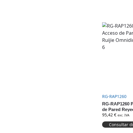
RG-RAP1260
RG-RAP1260 P
de Pared Reyee
95,42
€
Omnidirecciona
exc. IVA
Consultar d