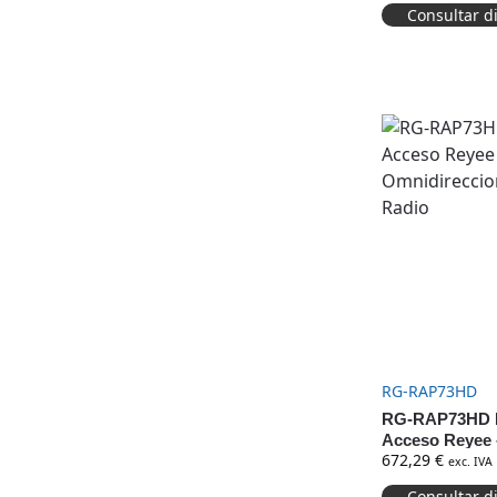
Consultar d
RG-RAP73HD
RG-RAP73HD 
Acceso Reyee –
672,29
€
Omnidirecciona
exc. IVA
Radio
Consultar d