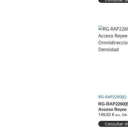
RG-RAP2260(E)
RG-RAP2260(E
Acceso Reyee –
149,02
€
Omnidirecciona
exc. IVA
Densidad
Consultar d