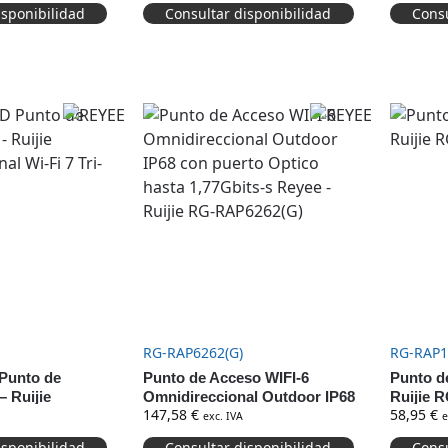
isponibilidad
Consultar disponibilidad
Consu
RG-RAP6262(G)
RG-RAP1
Punto de
Punto de Acceso WIFI-6
Punto d
 Ruijie
Omnidireccional Outdoor IP68
Ruijie 
147,58
€
58,95
€
l Wi-Fi 7 Tri-
con puerto Optico hasta
exc. IVA
e
1,77Gbits-s Reyee – Ruijie RG-
isponibilidad
Consultar disponibilidad
Consu