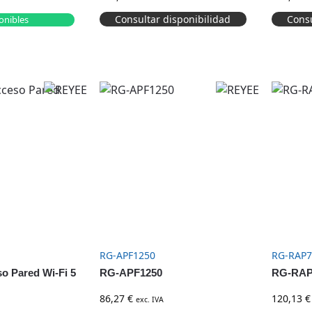
interior y exterior
Consultar disponibilidad
Consu
onibles
RG-APF1250
RG-RAP7
o Pared Wi-Fi 5
RG-APF1250
RG-RAP
86,27
€
120,13
€
exc. IVA