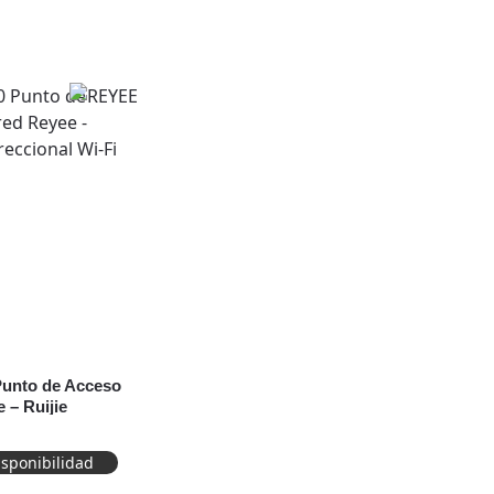
unto de Acceso
 – Ruijie
l Wi-Fi 6
isponibilidad