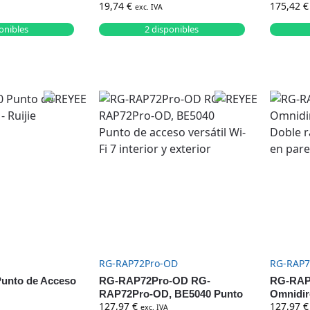
19,74
€
175,42
€
AX1800 (plano)
con pue
exc. IVA
2,97Gbit
onibles
2 disponibles
RG-RAP72Pro-OD
RG-RAP7
unto de Acceso
RG-RAP72Pro-OD RG-
RG-RAP
RAP72Pro-OD, BE5040 Punto
Omnidir
127,97
€
127,97
€
de acceso versátil Wi-Fi 7
radio pa
exc. IVA