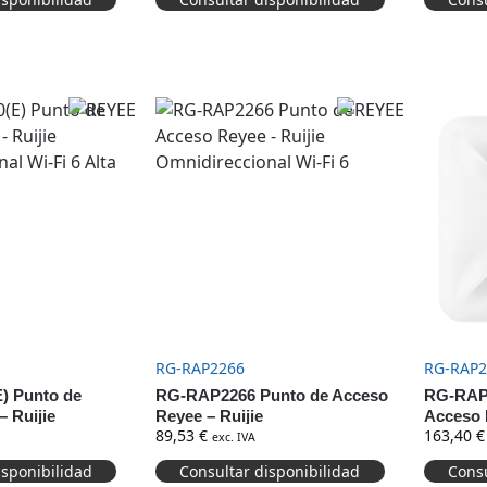
RAP6262(G)
RG-RAP2266
RG-RAP2
) Punto de
RG-RAP2266 Punto de Acceso
RG-RAP2
 Ruijie
Reyee – Ruijie
Acceso 
89,53
€
163,40
€
l Wi-Fi 6 Alta
Omnidireccional Wi-Fi 6
Omnidire
exc. IVA
isponibilidad
Consultar disponibilidad
Consu