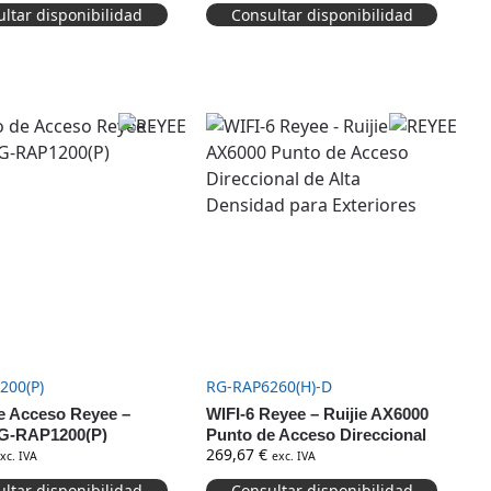
ltar disponibilidad
Consultar disponibilidad
200(P)
RG-RAP6260(H)-D
e Acceso Reyee –
WIFI-6 Reyee – Ruijie AX6000
RG-RAP1200(P)
Punto de Acceso Direccional
269,67
€
de Alta Densidad para
xc. IVA
exc. IVA
Exteriores
ltar disponibilidad
Consultar disponibilidad