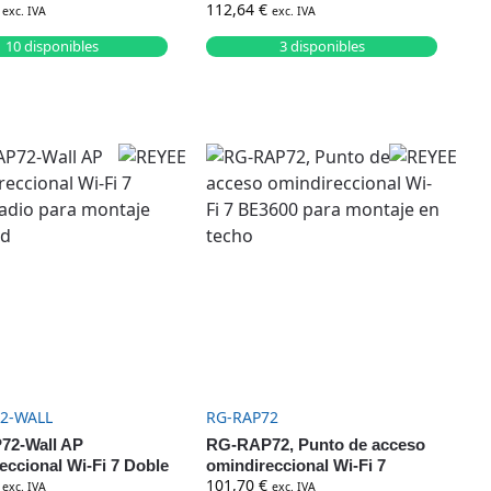
112,64
€
rto Optico hasta
direccional para Exteriores Wi-
exc. IVA
exc. IVA
s s Reyee –
Fi 5 AC1300
10 disponibles
3 disponibles
2-WALL
RG-RAP72
72-Wall AP
RG-RAP72, Punto de acceso
eccional Wi-Fi 7 Doble
omindireccional Wi-Fi 7
101,70
€
ra montaje en pared
BE3600 para montaje en techo
exc. IVA
exc. IVA