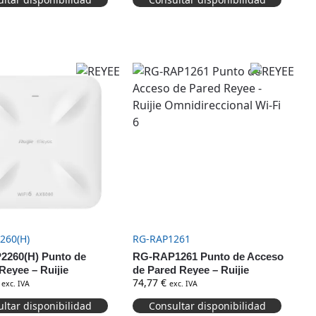
260(H)
RG-RAP1261
260(H) Punto de
RG-RAP1261 Punto de Acceso
Reyee – Ruijie
de Pared Reyee – Ruijie
74,77
€
ccional Wi-Fi 6
Omnidireccional Wi-Fi 6
exc. IVA
exc. IVA
ltar disponibilidad
Consultar disponibilidad