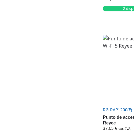
2 disp
RG-RAP1200(F)
Punto de acces
Reyee
37,65
€
exc. IVA