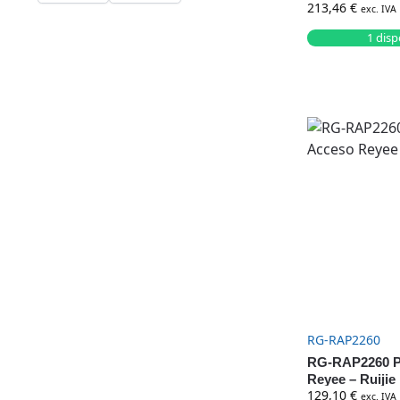
213,46
€
Outdoor IP68 
exc. IVA
1 disp
RG-RAP2260
RG-RAP2260 P
Reyee – Ruijie
129,10
€
exc. IVA