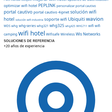
PEPLINK
optimizar wifi hotel
personalizar portal cautivo
portal cautivo
solución wifi
portal cautivo 4ipnet
wavion
hotel
Ubiquiti
soporte wifi
solución wifi industria
whg325
whg
whg-series
whg321
wifi
wifi
WDS
whg425
WHG711
wifi hotel
Wis Networks
Wifisafe
Wireless
camping
SOLUCIONES DE REFERENCIA
+20 años de experiencia