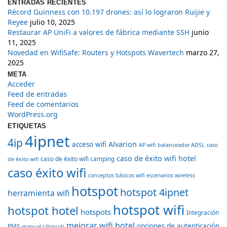
ENTRADAS RECIENTES
Récord Guinness con 10.197 drones: así lo lograron Ruijie y
Reyee
julio 10, 2025
Restaurar AP UniFi a valores de fábrica mediante SSH
junio
11, 2025
Novedad en WifiSafe: Routers y Hotspots Wavertech
marzo 27,
2025
META
Acceder
Feed de entradas
Feed de comentarios
WordPress.org
ETIQUETAS
4ipnet
4ip
Alvarion
acceso wifi
AP wifi
balanceador ADSL
caso
caso de éxito wifi hotel
caso de éxito wifi camping
de éxito wifi
caso éxito wifi
conceptos básicos wifi
escenarios wireless
hotspot
hotspot 4ipnet
herramienta wifi
hotspot wifi
hotspot hotel
hotspots
Integración
mejorar wifi hotel
opciones de autenticación
PMS
manual Ubiquiti