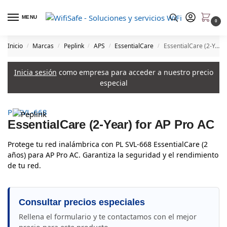
MENU
0
Inicio
Marcas
Peplink
APS
EssentialCare
EssentialCare (2-Year) for AP Pro AC
/
/
/
/
/
Inicia sesión
como empresa para acceder a nuestro precio
especial
PL SVL-668
EssentialCare (2-Year) for AP Pro AC
Protege tu red inalámbrica con PL SVL-668 EssentialCare (2
años) para AP Pro AC. Garantiza la seguridad y el rendimiento
de tu red.
Consultar precios especiales
Rellena el formulario y te contactamos con el mejor