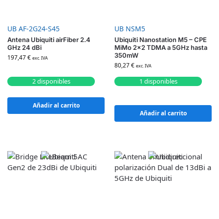
UB AF-2G24-S45
UB NSM5
Antena Ubiquiti airFiber 2.4
Ubiquiti Nanostation M5 – CPE
GHz 24 dBi
MiMo 2×2 TDMA a 5GHz hasta
350mW
197,47
€
exc. IVA
80,27
€
exc. IVA
2 disponibles
1 disponibles
Añadir al carrito
Añadir al carrito