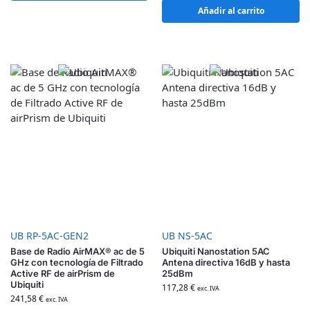
Añadir al carrito
UB RP-5AC-GEN2
UB NS-5AC
Base de Radio AirMAX® ac de 5
Ubiquiti Nanostation 5AC
GHz con tecnología de Filtrado
Antena directiva 16dB y hasta
Active RF de airPrism de
25dBm
Ubiquiti
117,28
€
exc. IVA
241,58
€
exc. IVA