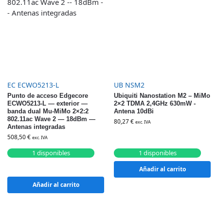
EC ECWO5213-L
UB NSM2
Punto de acceso Edgecore
Ubiquiti Nanostation M2 – MiMo
ECWO5213-L — exterior —
2×2 TDMA 2,4GHz 630mW -
banda dual Mu-MiMo 2×2:2
Antena 10dBi
802.11ac Wave 2 — 18dBm —
80,27
€
exc. IVA
Antenas integradas
508,50
€
exc. IVA
1 disponibles
1 disponibles
Añadir al carrito
Añadir al carrito