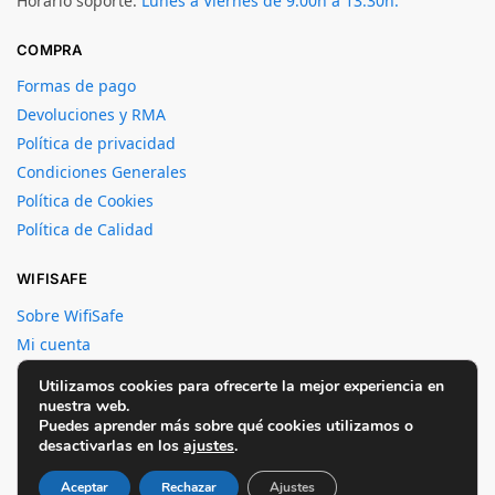
Horario soporte:
Lunes a Viernes de 9:00h a 13:30h.
COMPRA
Formas de pago
Devoluciones y RMA
Política de privacidad
Condiciones Generales
Política de Cookies
Política de Calidad
WIFISAFE
Sobre WifiSafe
Mi cuenta
Crear cuenta
Utilizamos cookies para ofrecerte la mejor experiencia en
Contacto
nuestra web.
Puedes aprender más sobre qué cookies utilizamos o
desactivarlas en los
ajustes
.
Wifisafe Spain S.L. © 2003 – 2025 Queda prohibida la
reproducción parcial o total de los contenidos.
Aceptar
Rechazar
Ajustes