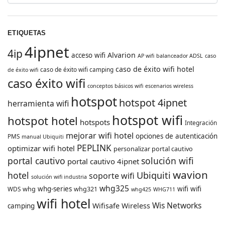
ETIQUETAS
4ipnet
4ip
Alvarion
acceso wifi
AP wifi
balanceador ADSL
caso
caso de éxito wifi hotel
caso de éxito wifi camping
de éxito wifi
caso éxito wifi
conceptos básicos wifi
escenarios wireless
hotspot
hotspot 4ipnet
herramienta wifi
hotspot wifi
hotspot hotel
hotspots
Integración
mejorar wifi hotel
opciones de autenticación
PMS
manual Ubiquiti
PEPLINK
optimizar wifi hotel
personalizar portal cautivo
portal cautivo
solución wifi
portal cautivo 4ipnet
wavion
hotel
Ubiquiti
soporte wifi
solución wifi industria
whg325
whg
whg-series
whg321
wifi
wifi
WDS
whg425
WHG711
wifi hotel
Wis Networks
Wifisafe
Wireless
camping