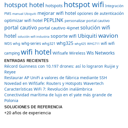
hotspot wifi
hotspot hotel
hotspots
Integración
mejorar wifi hotel
opciones de autenticación
PMS
manual Ubiquiti
PEPLINK
optimizar wifi hotel
personalizar portal cautivo
portal cautivo
solución wifi
portal cautivo 4ipnet
wavion
hotel
Ubiquiti
soporte wifi
solución wifi industria
whg325
whg
whg-series
whg321
wifi
wifi
WDS
whg425
WHG711
wifi hotel
Wis Networks
Wifisafe
Wireless
camping
ENTRADAS RECIENTES
Récord Guinness con 10.197 drones: así lo lograron Ruijie y
Reyee
Restaurar AP UniFi a valores de fábrica mediante SSH
Novedad en WifiSafe: Routers y Hotspots Wavertech
Características WiFi 7: Revolución inalámbrica
Conectividad marítima de lujo en el yate más grande de
Polonia
SOLUCIONES DE REFERENCIA
+20 años de experiencia