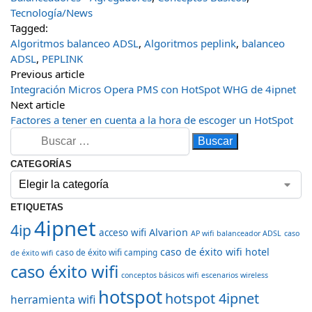
Tecnología/News
Tagged:
Algoritmos balanceo ADSL
,
Algoritmos peplink
,
balanceo
ADSL
,
PEPLINK
Previous article
Integración Micros Opera PMS con HotSpot WHG de 4ipnet
Next article
Factores a tener en cuenta a la hora de escoger un HotSpot
CATEGORÍAS
ETIQUETAS
4ipnet
4ip
Alvarion
acceso wifi
AP wifi
balanceador ADSL
caso
caso de éxito wifi hotel
caso de éxito wifi camping
de éxito wifi
caso éxito wifi
conceptos básicos wifi
escenarios wireless
hotspot
hotspot 4ipnet
herramienta wifi