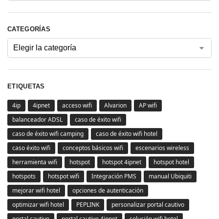
CATEGORÍAS
ETIQUETAS
4ip
4ipnet
acceso wifi
Alvarion
AP wifi
balanceador ADSL
caso de éxito wifi
caso de éxito wifi camping
caso de éxito wifi hotel
caso éxito wifi
conceptos básicos wifi
escenarios wireless
herramienta wifi
hotspot
hotspot 4ipnet
hotspot hotel
hotspots
hotspot wifi
Integración PMS
manual Ubiquiti
mejorar wifi hotel
opciones de autenticación
optimizar wifi hotel
PEPLINK
personalizar portal cautivo
portal cautivo
portal cautivo 4ipnet
solución wifi hotel