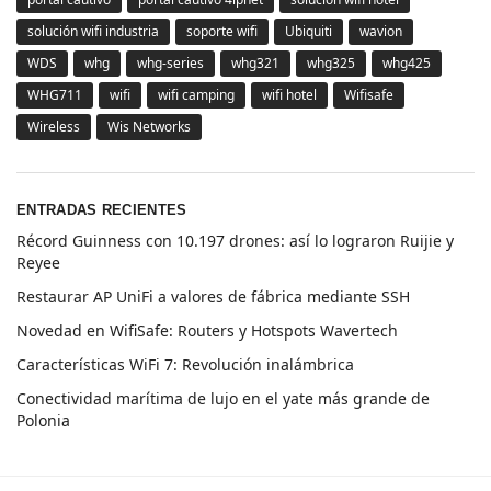
solución wifi industria
soporte wifi
Ubiquiti
wavion
WDS
whg
whg-series
whg321
whg325
whg425
WHG711
wifi
wifi camping
wifi hotel
Wifisafe
Wireless
Wis Networks
ENTRADAS RECIENTES
Récord Guinness con 10.197 drones: así lo lograron Ruijie y
Reyee
Restaurar AP UniFi a valores de fábrica mediante SSH
Novedad en WifiSafe: Routers y Hotspots Wavertech
Características WiFi 7: Revolución inalámbrica
Conectividad marítima de lujo en el yate más grande de
Polonia