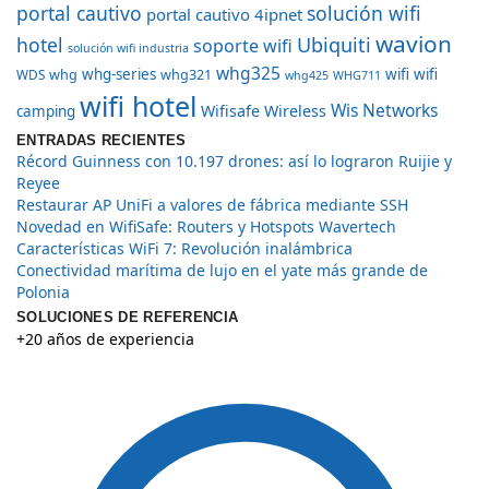
portal cautivo
solución wifi
portal cautivo 4ipnet
wavion
hotel
Ubiquiti
soporte wifi
solución wifi industria
whg325
whg
whg-series
whg321
wifi
wifi
WDS
whg425
WHG711
wifi hotel
Wis Networks
Wifisafe
Wireless
camping
ENTRADAS RECIENTES
Récord Guinness con 10.197 drones: así lo lograron Ruijie y
Reyee
Restaurar AP UniFi a valores de fábrica mediante SSH
Novedad en WifiSafe: Routers y Hotspots Wavertech
Características WiFi 7: Revolución inalámbrica
Conectividad marítima de lujo en el yate más grande de
Polonia
SOLUCIONES DE REFERENCIA
+20 años de experiencia