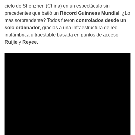
cielo de Shenzhen (China) en un espectáculo sin
precedentes que batió un
Récord Guinness Mundial
. ¿Lo
más sorprendente? Todos fueron
controlados desde un
solo ordenador
, gracias a una infraestructura de red
inalámbrica ultraestable basada en puntos de acceso
Ruijie
y
Reyee
.