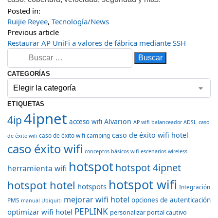
Posted in:
Ruijie Reyee
,
Tecnología/News
Previous article
Restaurar AP UniFi a valores de fábrica mediante SSH
CATEGORÍAS
ETIQUETAS
4ipnet
4ip
Alvarion
acceso wifi
AP wifi
balanceador ADSL
caso
caso de éxito wifi hotel
caso de éxito wifi camping
de éxito wifi
caso éxito wifi
conceptos básicos wifi
escenarios wireless
hotspot
hotspot 4ipnet
herramienta wifi
hotspot wifi
hotspot hotel
hotspots
Integración
mejorar wifi hotel
opciones de autenticación
PMS
manual Ubiquiti
PEPLINK
optimizar wifi hotel
personalizar portal cautivo