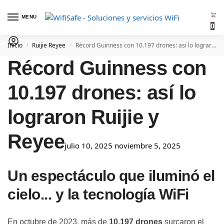
MENU
0
Inicio
Ruijie Reyee
Récord Guinness con 10.197 drones: así lo lograron Ruijie y Reyee
/
/
Récord Guinness con
10.197 drones: así lo
lograron Ruijie y
Reyee
julio 10, 2025
noviembre 5, 2025
Un espectáculo que iluminó el
cielo... y la tecnología WiFi
En octubre de 2023, más de
10.197 drones
surcaron el