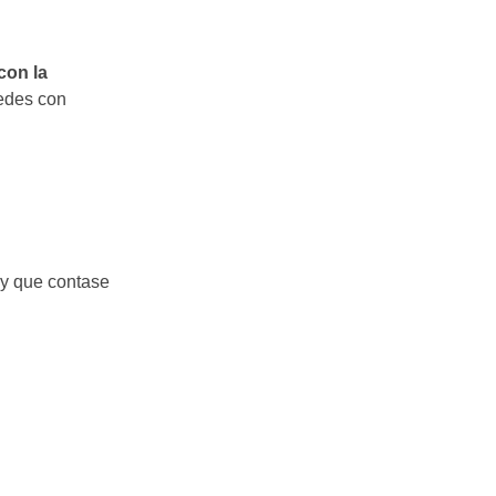
con la
pedes con
e y que contase