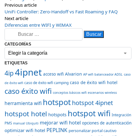
Previous article
UniFi Controller: Zero-Handoff vs Fast Roaming y FAQ
Next article
Diferencias entre WIFI y WIMAX
CATEGORÍAS
ETIQUETAS
4ipnet
4ip
Alvarion
acceso wifi
AP wifi
balanceador ADSL
caso
caso de éxito wifi hotel
caso de éxito wifi camping
de éxito wifi
caso éxito wifi
conceptos básicos wifi
escenarios wireless
hotspot
hotspot 4ipnet
herramienta wifi
hotspot wifi
hotspot hotel
hotspots
Integración
mejorar wifi hotel
opciones de autenticación
PMS
manual Ubiquiti
PEPLINK
optimizar wifi hotel
personalizar portal cautivo