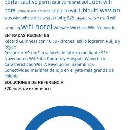
portal cautivo
solución wifi
portal cautivo 4ipnet
wavion
hotel
Ubiquiti
soporte wifi
solución wifi industria
whg325
whg
whg-series
whg321
wifi
wifi
WDS
whg425
WHG711
wifi hotel
Wis Networks
Wifisafe
Wireless
camping
ENTRADAS RECIENTES
Récord Guinness con 10.197 drones: así lo lograron Ruijie y
Reyee
Restaurar AP UniFi a valores de fábrica mediante SSH
Novedad en WifiSafe: Routers y Hotspots Wavertech
Características WiFi 7: Revolución inalámbrica
Conectividad marítima de lujo en el yate más grande de
Polonia
SOLUCIONES DE REFERENCIA
+20 años de experiencia