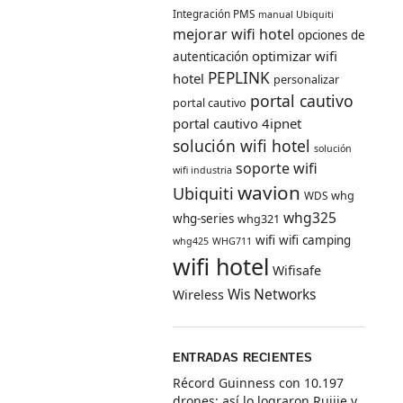
Integración PMS
manual Ubiquiti
mejorar wifi hotel
opciones de
optimizar wifi
autenticación
PEPLINK
hotel
personalizar
portal cautivo
portal cautivo
portal cautivo 4ipnet
solución wifi hotel
solución
soporte wifi
wifi industria
wavion
Ubiquiti
whg
WDS
whg325
whg-series
whg321
wifi
wifi camping
whg425
WHG711
wifi hotel
Wifisafe
Wis Networks
Wireless
ENTRADAS RECIENTES
Récord Guinness con 10.197
drones: así lo lograron Ruijie y