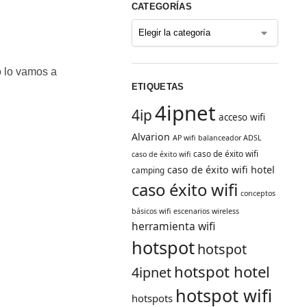
CATEGORÍAS
o lo vamos a
ETIQUETAS
4ipnet
4ip
acceso wifi
Alvarion
AP wifi
balanceador ADSL
caso de éxito wifi
caso de éxito wifi
caso de éxito wifi hotel
camping
caso éxito wifi
conceptos
básicos wifi
escenarios wireless
herramienta wifi
hotspot
hotspot
hotspot hotel
4ipnet
hotspot wifi
hotspots