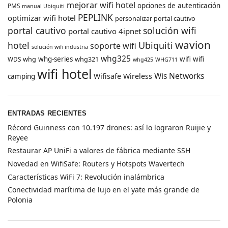
mejorar wifi hotel
opciones de autenticación
PMS
manual Ubiquiti
PEPLINK
optimizar wifi hotel
personalizar portal cautivo
portal cautivo
solución wifi
portal cautivo 4ipnet
wavion
hotel
Ubiquiti
soporte wifi
solución wifi industria
whg325
whg
whg-series
whg321
wifi
wifi
WDS
whg425
WHG711
wifi hotel
Wis Networks
Wifisafe
Wireless
camping
ENTRADAS RECIENTES
Récord Guinness con 10.197 drones: así lo lograron Ruijie y
Reyee
Restaurar AP UniFi a valores de fábrica mediante SSH
Novedad en WifiSafe: Routers y Hotspots Wavertech
Características WiFi 7: Revolución inalámbrica
Conectividad marítima de lujo en el yate más grande de
Polonia