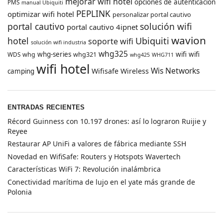
mejorar wifi hotel
opciones de autenticación
PMS
manual Ubiquiti
PEPLINK
optimizar wifi hotel
personalizar portal cautivo
portal cautivo
solución wifi
portal cautivo 4ipnet
wavion
hotel
Ubiquiti
soporte wifi
solución wifi industria
whg325
whg
whg-series
whg321
wifi
wifi
WDS
whg425
WHG711
wifi hotel
Wis Networks
Wifisafe
Wireless
camping
ENTRADAS RECIENTES
Récord Guinness con 10.197 drones: así lo lograron Ruijie y
Reyee
Restaurar AP UniFi a valores de fábrica mediante SSH
Novedad en WifiSafe: Routers y Hotspots Wavertech
Características WiFi 7: Revolución inalámbrica
Conectividad marítima de lujo en el yate más grande de
Polonia