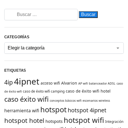
CATEGORÍAS
ETIQUETAS
4ipnet
4ip
Alvarion
acceso wifi
AP wifi
balanceador ADSL
caso
caso de éxito wifi hotel
caso de éxito wifi camping
de éxito wifi
caso éxito wifi
conceptos básicos wifi
escenarios wireless
hotspot
hotspot 4ipnet
herramienta wifi
hotspot wifi
hotspot hotel
hotspots
Integración