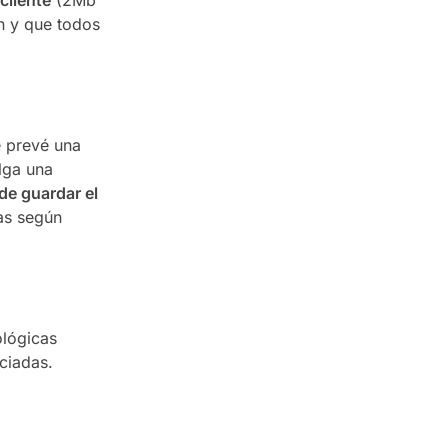
cliente
(2Mb
n y que todos
e prevé una
lga una
de guardar el
as según
ológicas
ciadas.