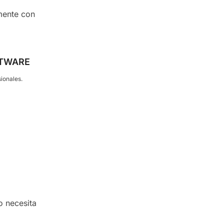
mente con
FTWARE
ionales.
o necesita