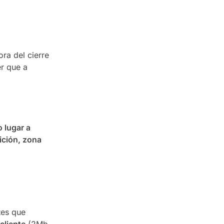
ora del cierre
er que a
 lugar a
ición, zona
tes que