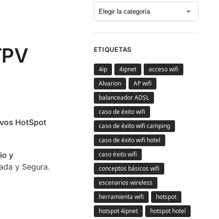
 TPV
ETIQUETAS
4ip
4ipnet
acceso wifi
Alvarion
AP wifi
balanceador ADSL
caso de éxito wifi
ivos HotSpot
caso de éxito wifi camping
caso de éxito wifi hotel
caso éxito wifi
io y
ada y Segura.
conceptos básicos wifi
escenarios wireless
herramienta wifi
hotspot
hotspot 4ipnet
hotspot hotel