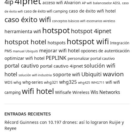
4ipnet
4ip
Alvarion
acceso wifi
AP wifi
balanceador ADSL
caso
caso de éxito wifi hotel
caso de éxito wifi camping
de éxito wifi
caso éxito wifi
conceptos básicos wifi
escenarios wireless
hotspot
hotspot 4ipnet
herramienta wifi
hotspot wifi
hotspot hotel
hotspots
Integración
mejorar wifi hotel
opciones de autenticación
PMS
manual Ubiquiti
PEPLINK
optimizar wifi hotel
personalizar portal cautivo
portal cautivo
solución wifi
portal cautivo 4ipnet
wavion
hotel
Ubiquiti
soporte wifi
solución wifi industria
whg325
whg
whg-series
whg321
wifi
wifi
WDS
whg425
WHG711
wifi hotel
Wis Networks
Wifisafe
Wireless
camping
ENTRADAS RECIENTES
Récord Guinness con 10.197 drones: así lo lograron Ruijie y
Reyee