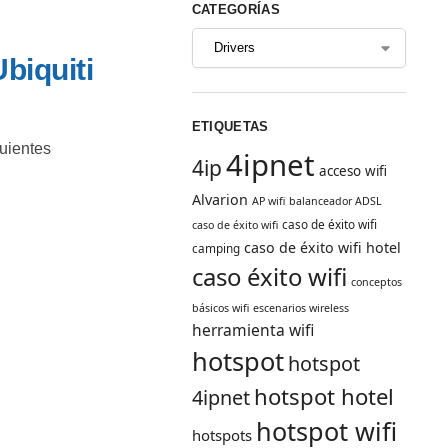
CATEGORÍAS
biquiti
ETIQUETAS
guientes
4ipnet
4ip
acceso wifi
Alvarion
AP wifi
balanceador ADSL
caso de éxito wifi
caso de éxito wifi
caso de éxito wifi hotel
camping
caso éxito wifi
conceptos
básicos wifi
escenarios wireless
herramienta wifi
hotspot
hotspot
hotspot hotel
4ipnet
hotspot wifi
hotspots