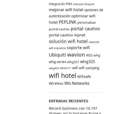
Integración PMS
manual Ubiquiti
mejorar wifi hotel
opciones de
optimizar wifi
autenticación
PEPLINK
hotel
personalizar
portal cautivo
portal cautivo
portal cautivo 4ipnet
solución wifi hotel
solución
soporte wifi
wifi industria
wavion
Ubiquiti
whg
WDS
whg325
whg-series
whg321
wifi
wifi camping
whg425
WHG711
wifi hotel
Wifisafe
Wis Networks
Wireless
ENTRADAS RECIENTES
Récord Guinness con 10.197
drones: así lo lograron Ruijie y