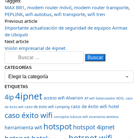
Tagged:
MAX BR1
,
modem router móvil
,
modem router transporte
,
PEPLINK
,
wifi autobus
,
wifi transporte
,
wifi tren
Previous article
Importante actualización de seguridad de equipos Airmax
de Ubiquiti
Next article
Visión empresarial de 4ipnet
CATEGORÍAS
ETIQUETAS
4ipnet
4ip
Alvarion
acceso wifi
AP wifi
balanceador ADSL
caso
caso de éxito wifi hotel
caso de éxito wifi camping
de éxito wifi
caso éxito wifi
conceptos básicos wifi
escenarios wireless
hotspot
hotspot 4ipnet
herramienta wifi
hotspot wifi
hotspot hotel