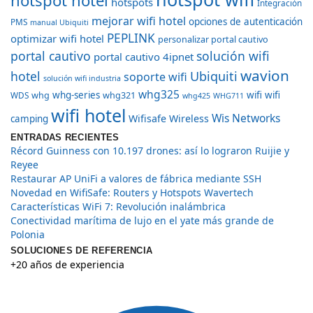
hotspots
Integración
mejorar wifi hotel
opciones de autenticación
PMS
manual Ubiquiti
PEPLINK
optimizar wifi hotel
personalizar portal cautivo
portal cautivo
solución wifi
portal cautivo 4ipnet
wavion
hotel
Ubiquiti
soporte wifi
solución wifi industria
whg325
whg
whg-series
whg321
wifi
wifi
WDS
whg425
WHG711
wifi hotel
Wis Networks
Wifisafe
Wireless
camping
ENTRADAS RECIENTES
Récord Guinness con 10.197 drones: así lo lograron Ruijie y
Reyee
Restaurar AP UniFi a valores de fábrica mediante SSH
Novedad en WifiSafe: Routers y Hotspots Wavertech
Características WiFi 7: Revolución inalámbrica
Conectividad marítima de lujo en el yate más grande de
Polonia
SOLUCIONES DE REFERENCIA
+20 años de experiencia