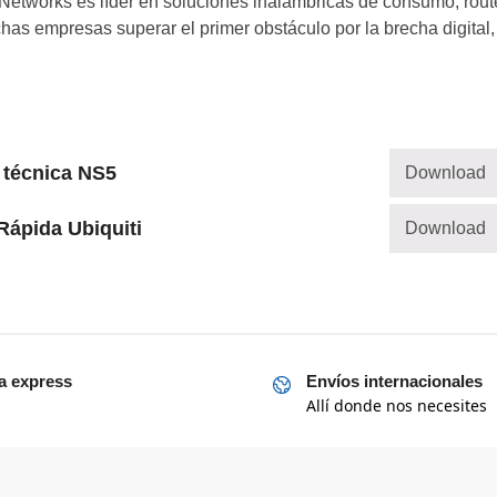
i Networks es líder en soluciones inalámbricas de consumo, rout
has empresas superar el primer obstáculo por la brecha digital,
 técnica NS5
Download
Rápida Ubiquiti
Download
a express
Envíos internacionales
Allí donde nos necesites