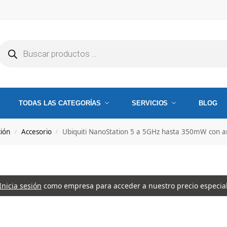
TODAS LAS CATEGORÍAS
SERVICIOS
BLOG
ción
Accesorio
Ubiquiti NanoStation 5 a 5GHz hasta 350mW con a
/
/
Inicia sesión
como empresa para acceder a nuestro precio especia