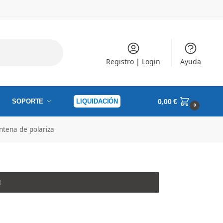
Registro | Login
Ayuda
SOPORTE
LIQUIDACIÓN
0,00
€
0
ntena de polariza
l