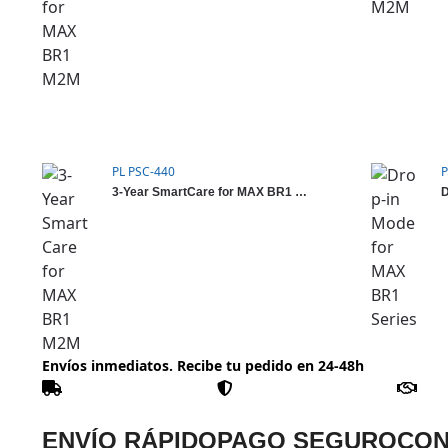
PL PSC-440
P
3-Year SmartCare for MAX BR1 M2M
D
Envíos inmediatos. Recibe tu pedido en 24-48h
ENVÍO RÁPIDO
PAGO SEGURO
CON