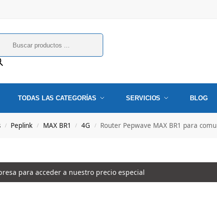
TODAS LAS CATEGORÍAS
SERVICIOS
BLOG
s
Peplink
MAX BR1
4G
Router Pepwave MAX BR1 para comu
/
/
/
/
esa para acceder a nuestro precio especial