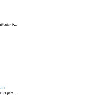
Up to 5 PepVPN- SpeedFusion Peers License Key for Selected Models
-E-T
Router Pepwave MAX BR1 para comunicaciones M2M