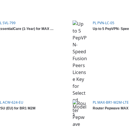
L SVL-799
PL PVN-LC-05
EssentialCare (1-Year) for MAX BR1 M2M LTE
L ACW-624-EU
PL MAX-BR1-M2M-LTE
SU (EU) for BR1 M2M