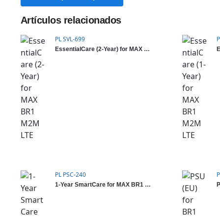
Artículos relacionados
PL SVL-699
P
EssentialCare (2-Year) for MAX BR1 M2M LTE
PL PSC-240
P
1-Year SmartCare for MAX BR1 M2M
P