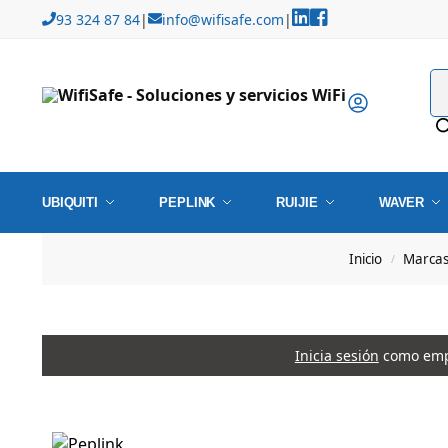
93 324 87 84
|
info@wifisafe.com
|
UBIQUITI
PEPLINK
RUIJIE
WAVER
Inicio
Marca
/
Inicia sesión
como empr