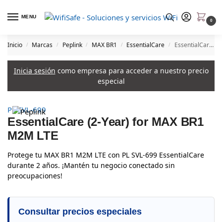
MENU
0
Inicio
Marcas
Peplink
MAX BR1
EssentialCare
EssentialCare (2-Year) for MAX BR1 M2M LTE
/
/
/
/
/
Inicia sesión
como empresa para acceder a nuestro precio
especial
PL SVL-699
EssentialCare (2-Year) for MAX BR1
M2M LTE
Protege tu MAX BR1 M2M LTE con PL SVL-699 EssentialCare
durante 2 años. ¡Mantén tu negocio conectado sin
preocupaciones!
Consultar precios especiales