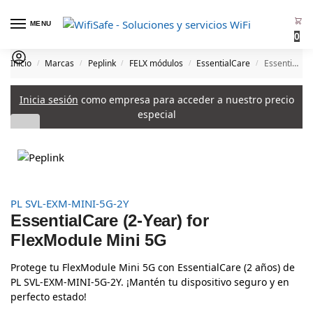
MENU
0
Inicio
Marcas
Peplink
FELX módulos
EssentialCare
EssentialCare (2-Year) for FlexModule Mini 5G
/
/
/
/
/
Inicia sesión
como empresa para acceder a nuestro precio
especial
PL SVL-EXM-MINI-5G-2Y
EssentialCare (2-Year) for
FlexModule Mini 5G
Protege tu FlexModule Mini 5G con EssentialCare (2 años) de
PL SVL-EXM-MINI-5G-2Y. ¡Mantén tu dispositivo seguro y en
perfecto estado!