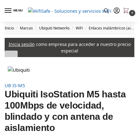
MENU
0
Inicio
Marcas
Ubiquiti Networks
WiFi
Enlaces inalámbricos (airMAX)
/
/
/
/
Inicia sesión
como empresa para acceder a nuestro precio
especial
UB IS-M5
Ubiquiti IsoStation M5 hasta
100Mbps de velocidad,
blindado y con antena de
aislamiento