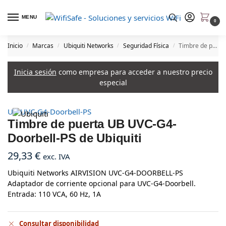
MENU
0
Inicio
Marcas
Ubiquiti Networks
Seguridad Física
Timbre de puerta UB UVC-G4-Doorbell-PS de Ubiquiti
/
/
/
/
Inicia sesión
como empresa para acceder a nuestro precio
especial
UB UVC-G4-Doorbell-PS
Timbre de puerta UB UVC-G4-
Doorbell-PS de Ubiquiti
29,33
€
exc. IVA
Ubiquiti Networks AIRVISION UVC-G4-DOORBELL-PS
Adaptador de corriente opcional para UVC-G4-Doorbell.
Entrada: 110 VCA, 60 Hz, 1A
Consultar disponibilidad