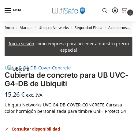
MENU
0
Inicio
Marcas
Ubiquiti Networks
Seguridad Física
Accesorios
Cu
/
/
/
/
Inicia sesión
como empresa para acceder a nuestro precio
especial
UB UVC-G4-DB-Cover-Concrete
Cubierta de concreto para UB UVC-
G4-DB de Ubiquiti
15,26
€
exc. IVA
Ubiquiti Networks UVC-G4-DB-COVER-CONCRETE Carcasa
color hormigón personalizada para timbre UniFi Protect G4
Consultar disponibilidad