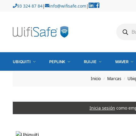
93 324 87 84
|
info@wifisafe.com
|
UBIQUITI
PEPLINK
RUIJIE
WAVER
Inicio
Marcas
Ubiq
/
/
Inicia sesión
como empr