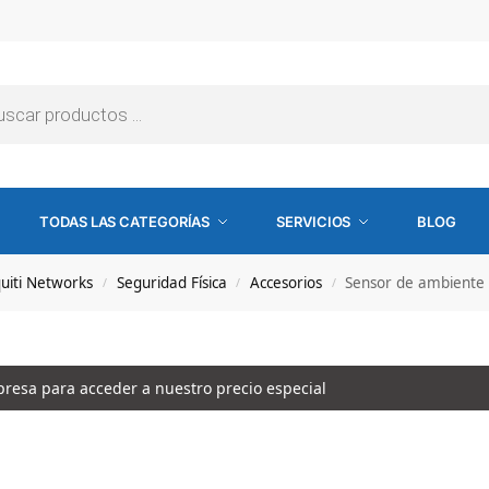
TODAS LAS CATEGORÍAS
SERVICIOS
BLOG
uiti Networks
Seguridad Física
Accesorios
Sensor de ambiente 
/
/
/
esa para acceder a nuestro precio especial