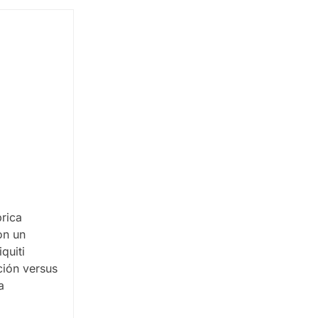
rica
on un
quiti
ción versus
a