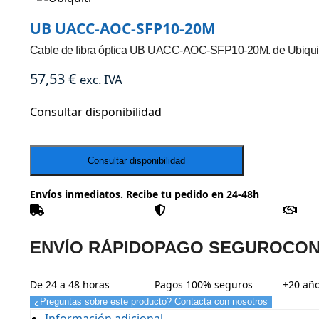
UB UACC-AOC-SFP10-20M
Cable de fibra óptica UB UACC-AOC-SFP10-20M. de Ubiquit
57,53
€
exc. IVA
Consultar disponibilidad
Envíos inmediatos. Recibe tu pedido en 24-48h
ENVÍO RÁPIDO
PAGO SEGURO
CON
De 24 a 48 horas
Pagos 100% seguros
+20 año
¿Preguntas sobre este producto? Contacta con nosotros
Información adicional