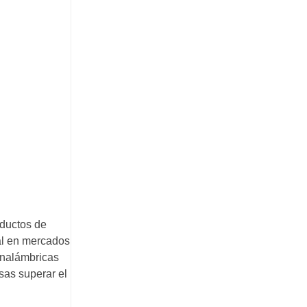
oductos de
al en mercados
inalámbricas
sas superar el