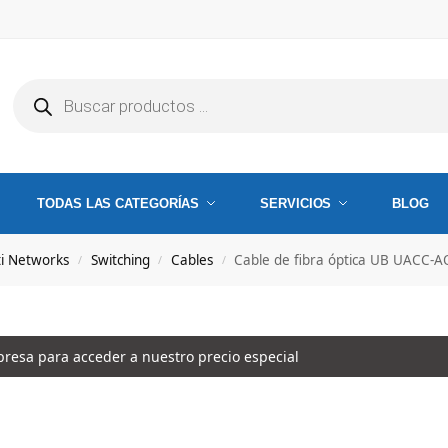
TODAS LAS CATEGORÍAS
SERVICIOS
BLOG
ti Networks
Switching
Cables
Cable de fibra óptica UB UACC-A
/
/
/
esa para acceder a nuestro precio especial