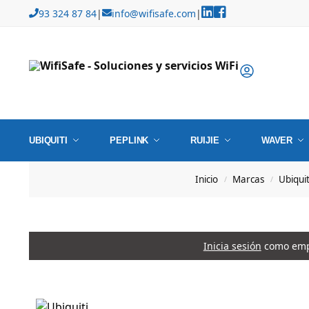
93 324 87 84
|
info@wifisafe.com
|
UBIQUITI
PEPLINK
RUIJIE
WAVER
Inicio
Marcas
Ubiqui
/
/
Inicia sesión
como empr