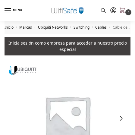
MENU
0
Inicio
Marcas
Ubiquiti Networks
Switching
Cables
Cable de fibra óptica UB UACC-AOC-SFP28-10M de Ubiquiti
/
/
/
/
/
Inicia sesión
como empresa para acceder a nuestro precio
especial