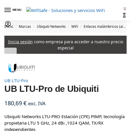
MENU
0
Inicio
Marcas
Ubiquiti Networks
WiFi
Enlaces inalámbricos (airMAX)
/
/
/
/
Inicia sesión
como empresa para acceder a nuestro precio
especial
UB LTU-Pro
UB LTU-Pro de Ubiquiti
180,69
€
exc. IVA
Ubiquiti Networks LTU-PRO Estación (CPE) PtMP, tecnología
propietaria LTU 5 GHz, 24 dBi ,1024 QAM, TX/RX
independientes