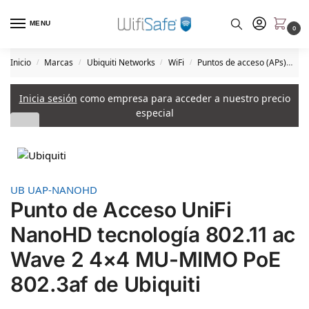
MENU
0
Inicio
Marcas
Ubiquiti Networks
WiFi
Puntos de acceso (APs)
Pu
/
/
/
/
Inicia sesión
como empresa para acceder a nuestro precio
especial
UB UAP-NANOHD
Punto de Acceso UniFi
NanoHD tecnología 802.11 ac
Wave 2 4×4 MU-MIMO PoE
802.3af de Ubiquiti