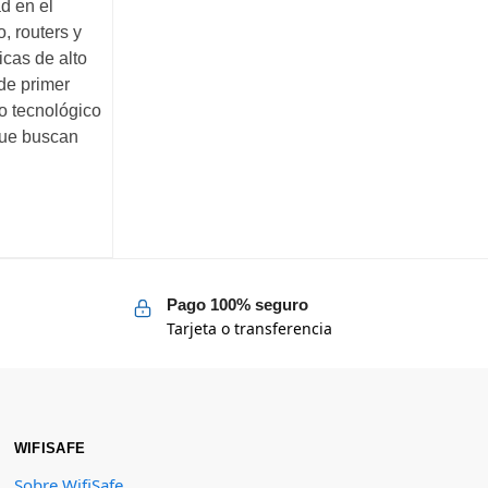
d en el
, routers y
cas de alto
de primer
o tecnológico
que buscan
Pago 100% seguro
Tarjeta o transferencia
WIFISAFE
Sobre WifiSafe