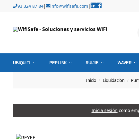
93 324 87 84
|
info@wifisafe.com
|
UBIQUITI
PEPLINK
RUIJIE
WAVER
Inicio
Liquidación
Pun
/
/
Inicia sesión
como empr