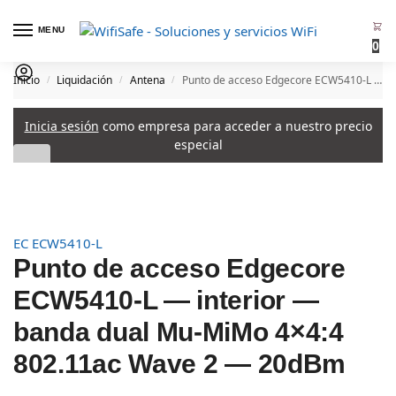
MENU
0
Inicio
Liquidación
Antena
Punto de acceso Edgecore ECW5410-L — interior — banda dual Mu-MiMo 4×4:4 802.11ac Wave 2 — 20dBm
/
/
/
Inicia sesión
como empresa para acceder a nuestro precio
especial
EC ECW5410-L
Punto de acceso Edgecore
ECW5410-L — interior —
banda dual Mu-MiMo 4×4:4
802.11ac Wave 2 — 20dBm