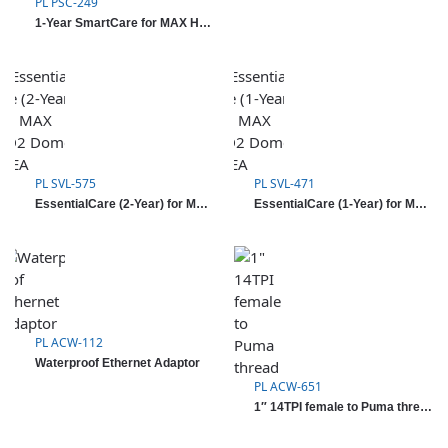
PL PSC-249
1-Year SmartCare for MAX HD2 Dome LTEA
PL SVL-575
PL SVL-471
EssentialCare (2-Year) for MAX HD2 Dome LTEA
EssentialCare (1-Year) for MAX HD2 Dome LTEA
PL ACW-112
Waterproof Ethernet Adaptor
PL ACW-651
1″ 14TPI female to Puma thread