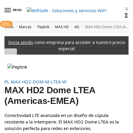
MENU
0
EOL
Inicio
Marcas
Peplink
MAX HD
4G
MAX HD2 Dome LTEA (Americas-EMEA)
/
/
/
/
/
Inicia sesión
como empresa para acceder a nuestro precio
especial
PL MAX-HD2-DOM-M-LTEA-W
MAX HD2 Dome LTEA
(Americas-EMEA)
Conectividad LTE avanzada en un diseño de cúpula
resistente a la intemperie. El MAX HD2 Dome LTEA es la
solución perfecta para redes en exteriores.