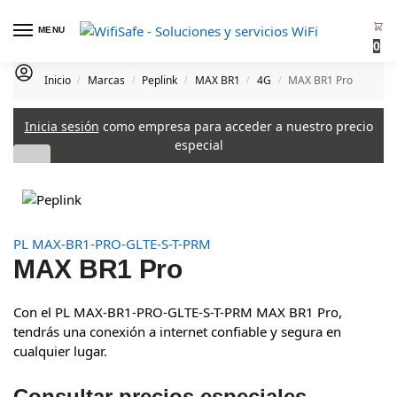
MENU
0
Inicio
Marcas
Peplink
MAX BR1
4G
MAX BR1 Pro
/
/
/
/
/
Inicia sesión
como empresa para acceder a nuestro precio
especial
PL MAX-BR1-PRO-GLTE-S-T-PRM
MAX BR1 Pro
Con el PL MAX-BR1-PRO-GLTE-S-T-PRM MAX BR1 Pro,
tendrás una conexión a internet confiable y segura en
cualquier lugar.
Consultar precios especiales