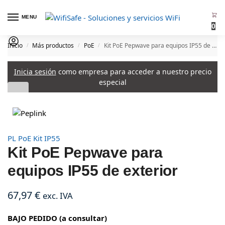
MENU
0
Inicio
Más productos
PoE
Kit PoE Pepwave para equipos IP55 de exterior
/
/
/
Inicia sesión
como empresa para acceder a nuestro precio
especial
PL PoE Kit IP55
Kit PoE Pepwave para
equipos IP55 de exterior
67,97
€
exc. IVA
BAJO PEDIDO (a consultar)