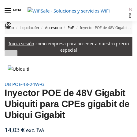
MENU
0
Inicio
Liquidación
Accesorio
PoE
Inyector POE de 48V Gigabit Ubiquiti para CPEs gigabit de Ubiqui Gigabit
/
/
/
/
Inicia sesión
como empresa para acceder a nuestro precio
especial
UB POE-48-24W-G.
Inyector POE de 48V Gigabit
Ubiquiti para CPEs gigabit de
Ubiqui Gigabit
14,03
€
exc. IVA