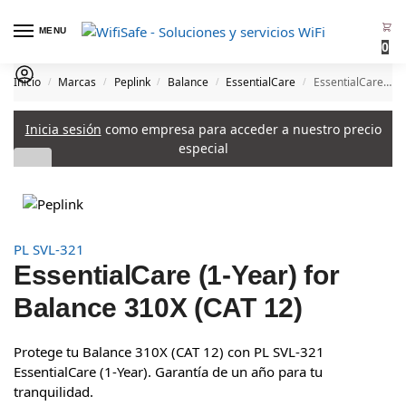
MENU
0
Inicio
Marcas
Peplink
Balance
EssentialCare
EssentialCare (1-Year) for Balance 310X (CAT 12)
/
/
/
/
/
Inicia sesión
como empresa para acceder a nuestro precio
especial
PL SVL-321
EssentialCare (1-Year) for
Balance 310X (CAT 12)
Protege tu Balance 310X (CAT 12) con PL SVL-321
EssentialCare (1-Year). Garantía de un año para tu
tranquilidad.