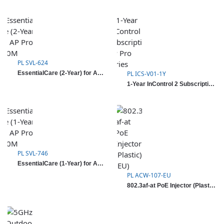
PL SVL-624
EssentialCare (2-Year) for AP Pro 300M
PL ICS-V01-1Y
1-Year InControl 2 Subscription AP Pro series
PL SVL-746
EssentialCare (1-Year) for AP Pro 300M
PL ACW-107-EU
802.3af-at PoE Injector (Plastic) (EU)