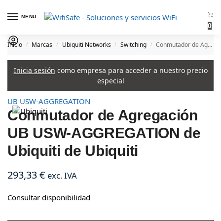
MENU
0
Inicio
Marcas
Ubiquiti Networks
Switching
Conmutador de Agregación UB USW-AGGREGATION de Ubiquiti de Ubiquiti
/
/
/
/
Inicia sesión
como empresa para acceder a nuestro precio
especial
UB USW-AGGREGATION
Conmutador de Agregación
UB USW-AGGREGATION de
Ubiquiti de Ubiquiti
293,33
€
exc. IVA
Consultar disponibilidad