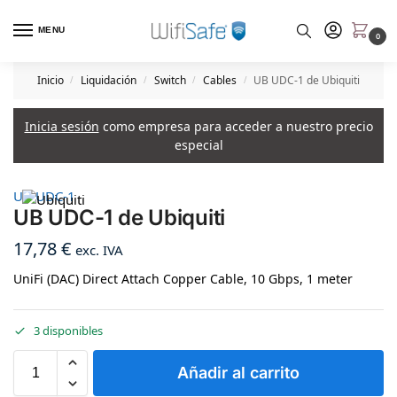
MENU
0
Inicio
Liquidación
Switch
Cables
UB UDC-1 de Ubiquiti
/
/
/
/
Inicia sesión
como empresa para acceder a nuestro precio
especial
UB UDC-1
UB UDC-1 de Ubiquiti
17,78
€
exc. IVA
UniFi (DAC) Direct Attach Copper Cable, 10 Gbps, 1 meter
3 disponibles
Añadir al carrito