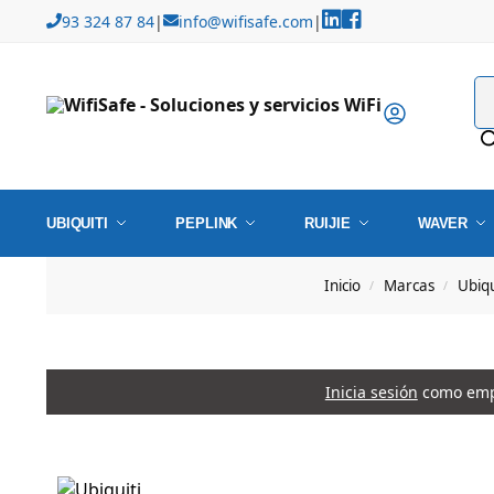
93 324 87 84
|
info@wifisafe.com
|
UBIQUITI
PEPLINK
RUIJIE
WAVER
Inicio
Marcas
Ubiq
/
/
Inicia sesión
como empr