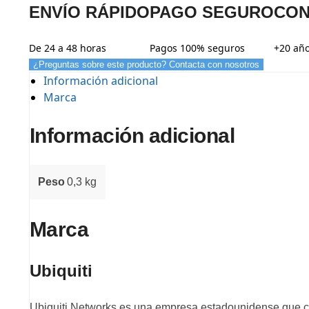
ENVÍO RÁPIDO
PAGO SEGURO
CON
De 24 a 48 horas
Pagos 100% seguros
+20 año
¿Preguntas sobre este producto? Contacta con nosotros
Información adicional
Marca
Información adicional
Peso
0,3 kg
Marca
Ubiquiti
Ubiquiti Networks es una empresa estadounidense que co