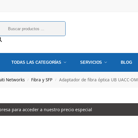
TODAS LAS CATEGORÍAS
SERVICIOS
BLOG
uiti Networks
Fibra y SFP
Adaptador de fibra óptica UB UACC-OM
/
/
esa para acceder a nuestro precio especial