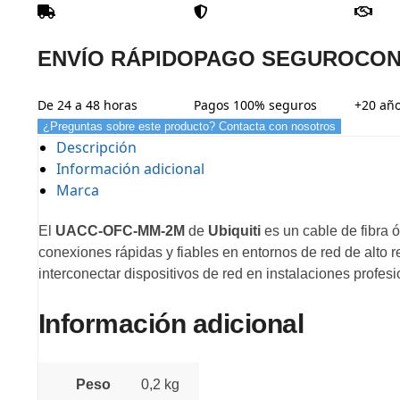
ENVÍO RÁPIDO
PAGO SEGURO
CON
De 24 a 48 horas
Pagos 100% seguros
+20 año
¿Preguntas sobre este producto? Contacta con nosotros
Descripción
Información adicional
Marca
El
UACC-OFC-MM-2M
de
Ubiquiti
es un cable de fibra 
conexiones rápidas y fiables en entornos de red de alto
interconectar dispositivos de red en instalaciones profe
Información adicional
Peso
0,2 kg