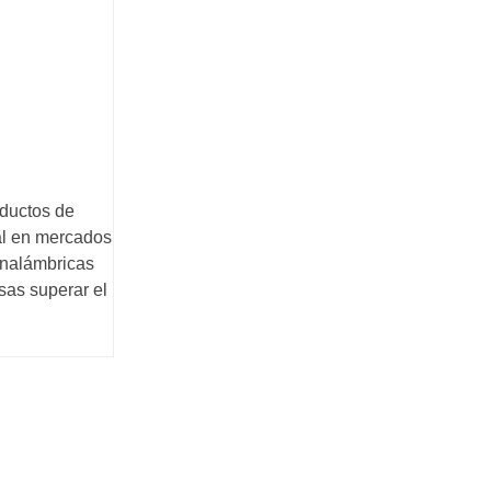
oductos de
al en mercados
inalámbricas
sas superar el