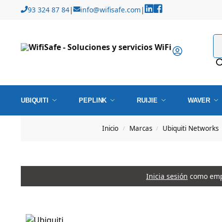
93 324 87 84
|
info@wifisafe.com
|
UBIQUITI
PEPLINK
RUIJIE
WAVER
Inicio
Marcas
Ubiquiti Networks
/
/
Inicia sesión
como empr