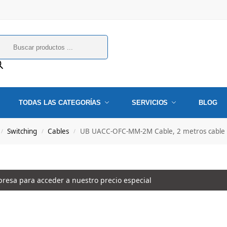
TODAS LAS CATEGORÍAS
SERVICIOS
BLOG
Switching
Cables
UB UACC-OFC-MM-2M Cable, 2 metros cable d
/
/
/
esa para acceder a nuestro precio especial