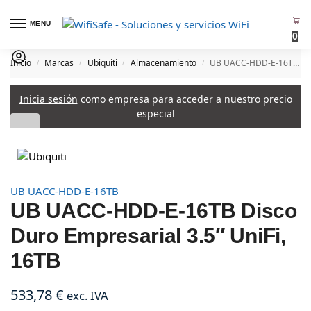
MENU
0
Inicio
Marcas
Ubiquiti
Almacenamiento
UB UACC-HDD-E-16TB Disco Duro Empresarial 3.5″ UniFi, 16TB
/
/
/
/
Inicia sesión
como empresa para acceder a nuestro precio
especial
UB UACC-HDD-E-16TB
UB UACC-HDD-E-16TB Disco
Duro Empresarial 3.5″ UniFi,
16TB
533,78
€
exc. IVA