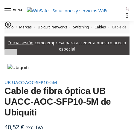
MENU
0
Inicio
Marcas
Ubiquiti Networks
Switching
Cables
Cable de fibra óptica UB UACC-AOC-SFP10-5M de Ubiquiti
/
/
/
/
/
Inicia sesión
como empresa para acceder a nuestro precio
especial
UB UACC-AOC-SFP10-5M
Cable de fibra óptica UB
UACC-AOC-SFP10-5M de
Ubiquiti
40,52
€
exc. IVA